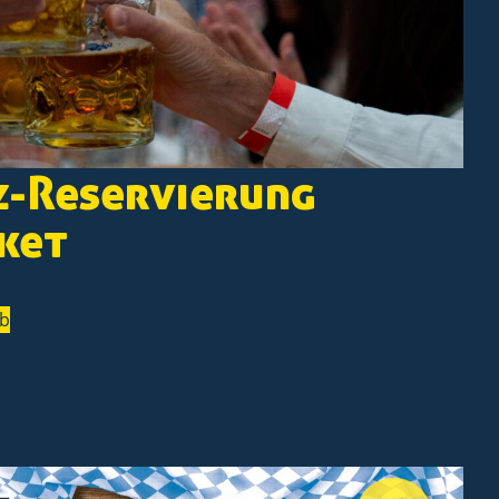
z-Reservierung
ket
rb