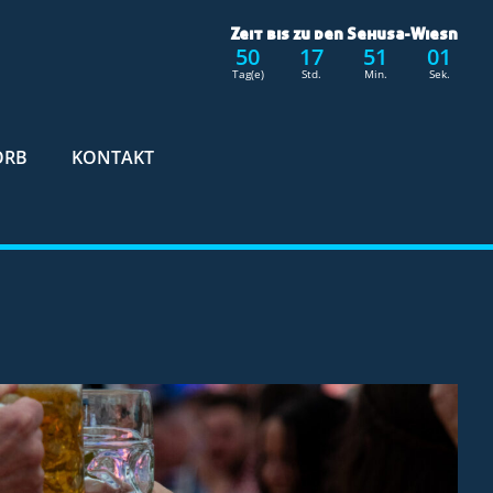
Zeit bis zu den Sehusa-Wiesn
50
17
51
00
Tag(e)
Std.
Min.
Sek.
ORB
KONTAKT