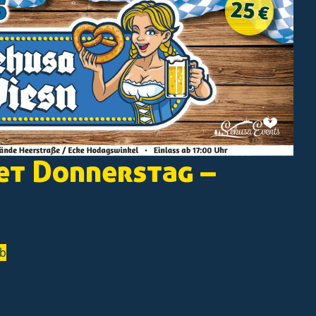
et Donnerstag –
rb