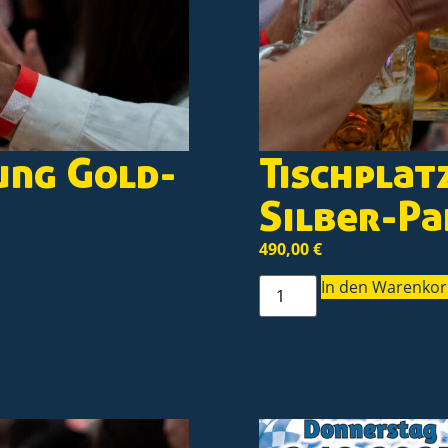
ung Gold-
Tischplat
Silber-Pa
490,00
€
In den Warenko