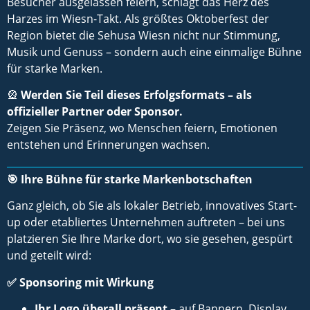
Besucher ausgelassen feiern, schlägt das Herz des
Harzes im Wiesn-Takt. Als größtes Oktoberfest der
Region bietet die Sehusa Wiesn nicht nur Stimmung,
Musik und Genuss – sondern auch eine einmalige Bühne
für starke Marken.
🎡
Werden Sie Teil dieses Erfolgsformats – als
offizieller Partner oder Sponsor.
Zeigen Sie Präsenz, wo Menschen feiern, Emotionen
entstehen und Erinnerungen wachsen.
🎯
Ihre Bühne für starke Markenbotschaften
Ganz gleich, ob Sie als lokaler Betrieb, innovatives Start-
up oder etabliertes Unternehmen auftreten – bei uns
platzieren Sie Ihre Marke dort, wo sie gesehen, gespürt
und geteilt wird:
✅
Sponsoring mit Wirkung
Ihr Logo überall präsent
– auf Bannern, Display,